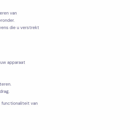
seren van
eronder.
ns die u verstrekt
p uw apparaat
teren.
drag.
functionaliteit van