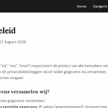
Home
Gadgets
eleid
 07 August 2026
wij", "ons", "onze") respecteert de privacy van alle bezoekers v
n dit privacybeleid leggen wij uit welke gegevens wij verzamelen,
aarmee omgaan.
vens verzamelen wij?
ende gegevens verzamelen:
erzamelde gegevens:
IP-adres (geanonimiseerd), browsertype,