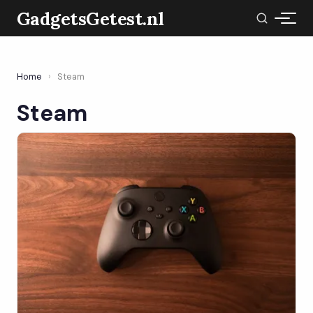
GadgetsGetest.nl
Home
›
Steam
Steam