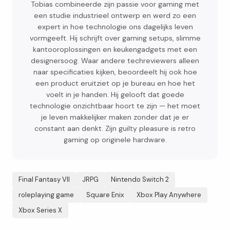
Tobias combineerde zijn passie voor gaming met
een studie industrieel ontwerp en werd zo een
expert in hoe technologie ons dagelijks leven
vormgeeft. Hij schrijft over gaming setups, slimme
kantooroplossingen en keukengadgets met een
designersoog. Waar andere techreviewers alleen
naar specificaties kijken, beoordeelt hij ook hoe
een product eruitziet op je bureau en hoe het
voelt in je handen. Hij gelooft dat goede
technologie onzichtbaar hoort te zijn — het moet
je leven makkelijker maken zonder dat je er
constant aan denkt. Zijn guilty pleasure is retro
gaming op originele hardware.
Final Fantasy VII
JRPG
Nintendo Switch 2
roleplaying game
Square Enix
Xbox Play Anywhere
Xbox Series X