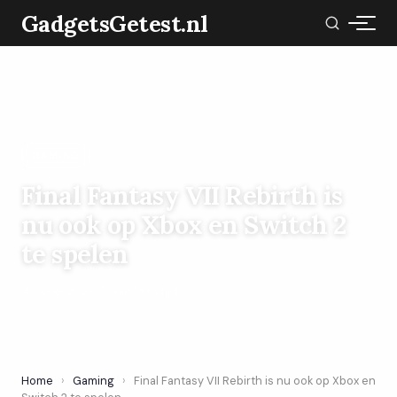
GadgetsGetest.nl
GAMING
Final Fantasy VII Rebirth is
nu ook op Xbox en Switch 2
te spelen
4 June 2026
·
7 min leestijd
Home
›
Gaming
›
Final Fantasy VII Rebirth is nu ook op Xbox en